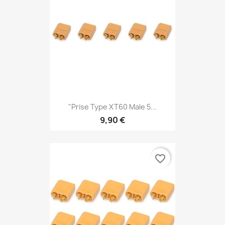
"Prise Type XT60 Male 5...
9,90 €
favorite_border