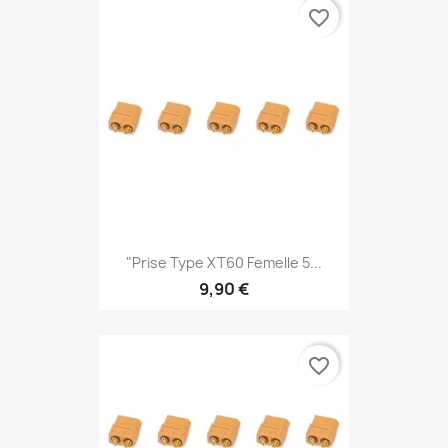
favorite_border
"Prise Type XT60 Femelle 5...
9,90 €
favorite_border