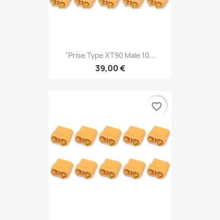
"Prise Type XT90 Male 10...
39,00 €
favorite_border