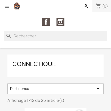
shopping_cart


(0)
Facebook
Instagram
search
CONNECTIQUE

Pertinence
Affichage 1-12 de 26 article(s)