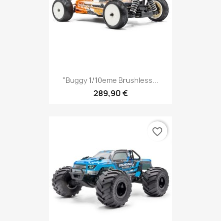
"Buggy 1/10eme Brushless...
289,90 €
favorite_border