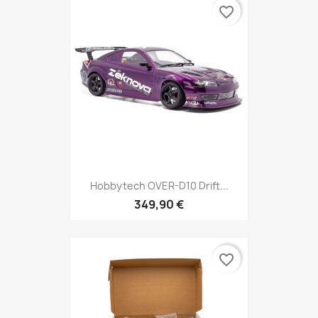
favorite_border
Hobbytech OVER-D10 Drift...
349,90 €
favorite_border