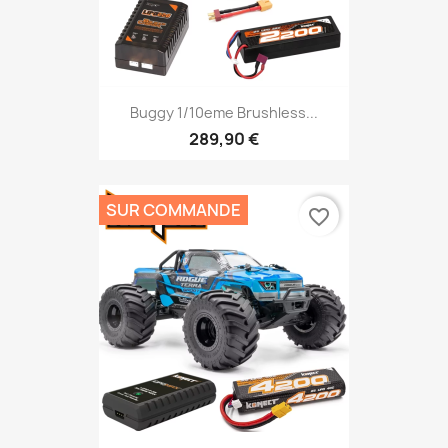
Buggy 1/10eme Brushless...
289,90 €
SUR COMMANDE
favorite_border