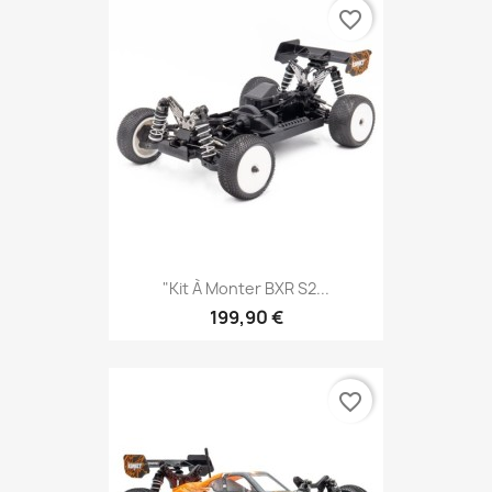
favorite_border
"Kit À Monter BXR S2...
199,90 €
favorite_border