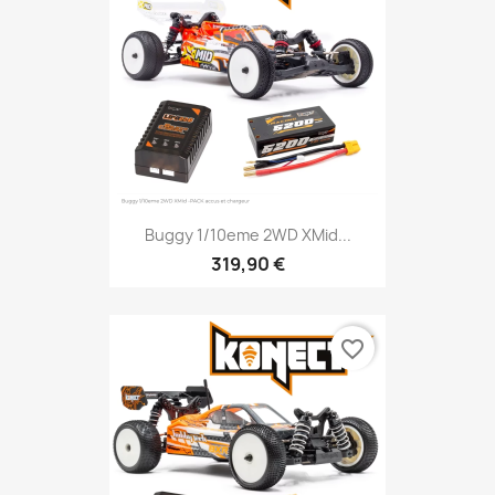
Buggy 1/10eme 2WD XMid...
319,90 €
favorite_border