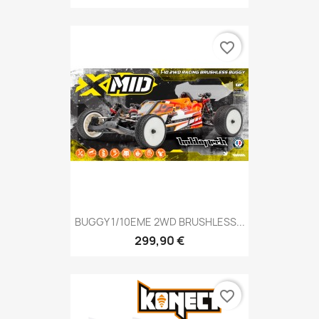
favorite_border
BUGGY 1/10EME 2WD BRUSHLESS...
299,90 €
favorite_border