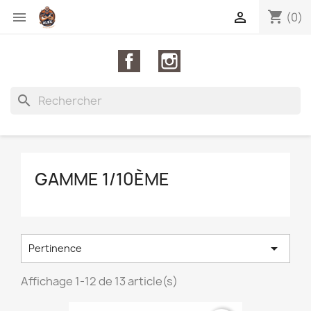
shopping_cart


(0)
Facebook
Instagram
search
GAMME 1/10ÈME

Pertinence
Affichage 1-12 de 13 article(s)