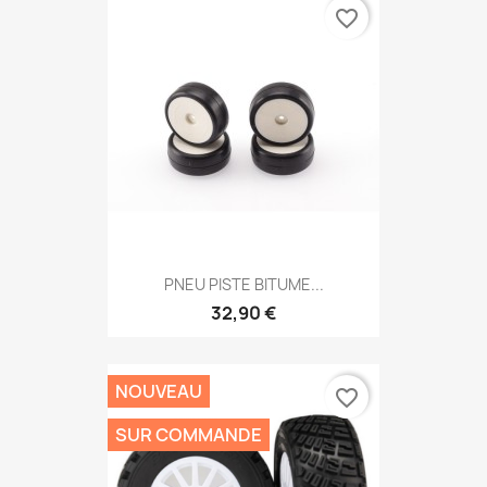
favorite_border
PNEU PISTE BITUME...
32,90 €
NOUVEAU
favorite_border
SUR COMMANDE