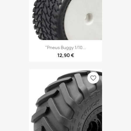
"Pneus Buggy 1/10...
12,90 €
favorite_border