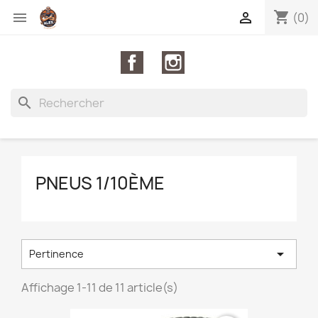
shopping_cart


(0)
Facebook
Instagram
search
PNEUS 1/10ÈME

Pertinence
Affichage 1-11 de 11 article(s)