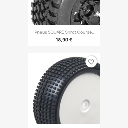
"pneus SQUARE Shrot Course...
18,90 €
favorite_border