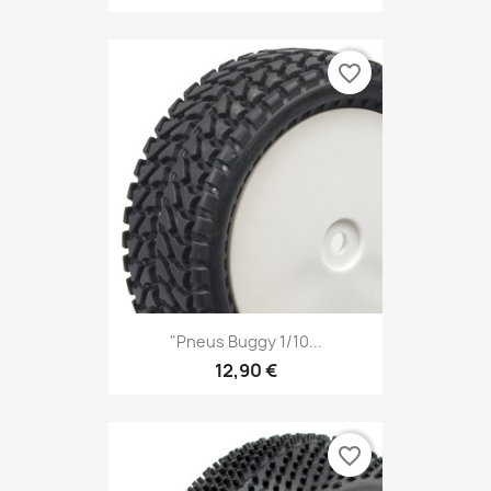
favorite_border
"Pneus Buggy 1/10...
12,90 €
favorite_border