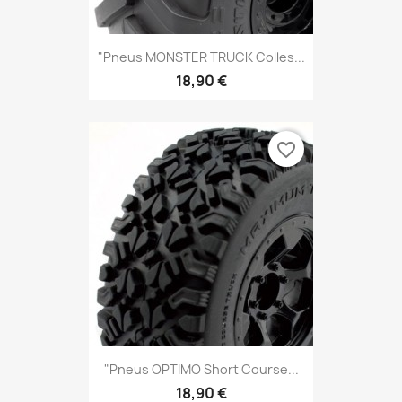
"Pneus MONSTER TRUCK Colles...
18,90 €
favorite_border
"pneus OPTIMO Short Course...
18,90 €